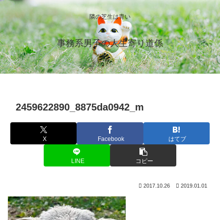
隣の芝生は青い
事務系男子の人生寄り道係
2459622890_8875da0942_m
X
Facebook
はてブ
LINE
コピー
2017.10.26
2019.01.01