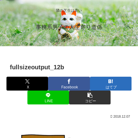
隣の芝生は青い
事務系男子の人生寄り道係
fullsizeoutput_12b
X
Facebook
はてブ
LINE
コピー
2018.12.07