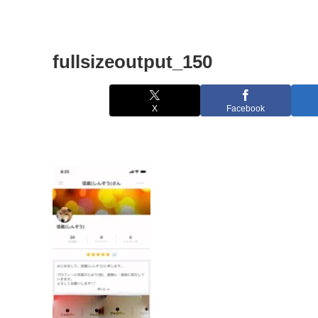
fullsizeoutput_150
X
Facebook