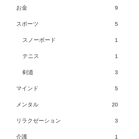
お金
9
スポーツ
5
スノーボード
1
テニス
1
剣道
3
マインド
5
メンタル
20
リラクゼーション
3
介護
1