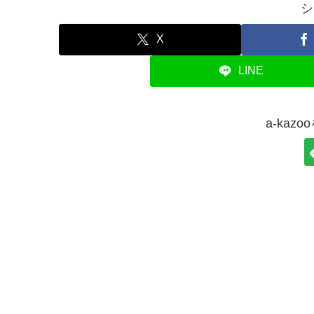
シ
X
LINE
a-kaz