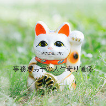
隣の芝生は青い
事務系男子の人生寄り道係