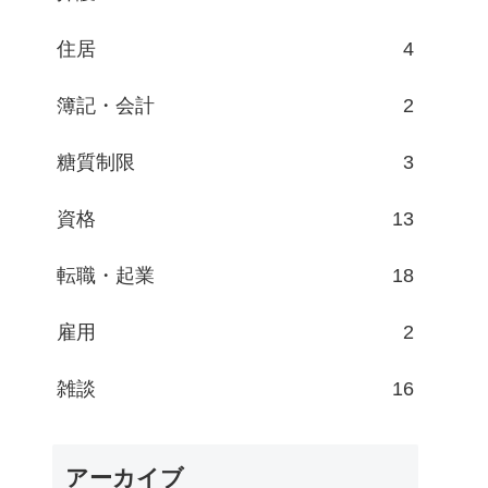
住居
4
簿記・会計
2
糖質制限
3
資格
13
転職・起業
18
雇用
2
雑談
16
アーカイブ