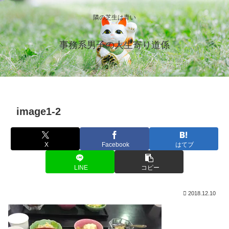
隣の芝生は青い
事務系男子の人生寄り道係
image1-2
X
Facebook
はてブ
LINE
コピー
2018.12.10