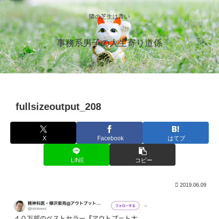
隣の芝生は青い
事務系男子の人生寄り道係
fullsizeoutput_208
X
Facebook
はてブ
LINE
コピー
2019.06.09