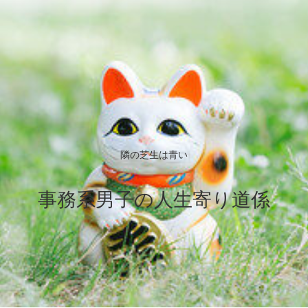
隣の芝生は青い
事務系男子の人生寄り道係