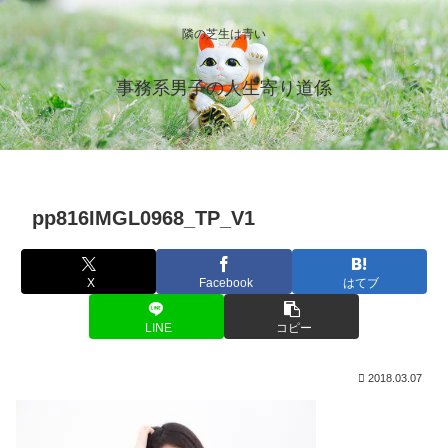
隣の芝生は青い
事務系男子の人生寄り道係
pp816IMGL0968_TP_V1
X
Facebook
はてブ
LINE
コピー
2018.03.07