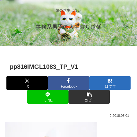
隣の芝生は青い
事務系男子の人生寄り道係
pp816IMGL1083_TP_V1
X
Facebook
はてブ
LINE
コピー
2018.05.01