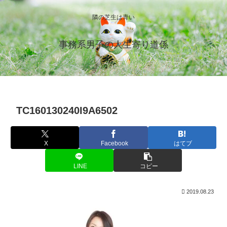
隣の芝生は青い
事務系男子の人生寄り道係
TC160130240I9A6502
X
Facebook
はてブ
LINE
コピー
2019.08.23