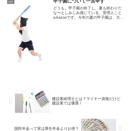
甲子園について一言申す
人のように気質的...
雑談
どうも。甲子園が終了し、夏も終わりだ
な〜としみじみ感じている、管理人こと
a-kazooです。今年の夏の甲子園は、大阪
桐蔭の史上初の春夏２連覇で幕を閉じま
した。管理人は東北出身なので、個人的
には金足農業に勝ってもらって、１００
回記念大会という...
建設業経理士とは？マイナー資格だけど
建設業では優遇！
国民年金って実は厚生年金よりお得？