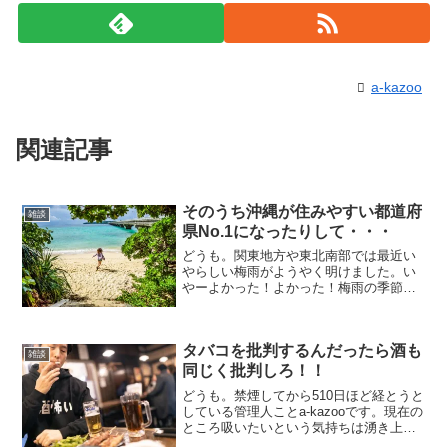
a-kazoo
関連記事
そのうち沖縄が住みやすい都道府
雑談
県No.1になったりして・・・
どうも。関東地方や東北南部では最近い
やらしい梅雨がようやく明けました。い
やーよかった！よかった！梅雨の季節
は、何にもしてないのにうつ的な気分に
なってしまいますからね・・・そして、
いつもの風物詩ですが、梅雨が明けると
タバコを批判するんだったら酒も
信じられないくらいの暑さに...
雑談
同じく批判しろ！！
どうも。禁煙してから510日ほど経とうと
している管理人ことa-kazooです。現在の
ところ吸いたいという気持ちは湧き上が
ってきません。まさに奇跡の禁煙劇！！