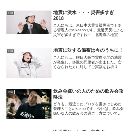
禁煙については別記事に譲るとして、今
回はタバコより酒を禁止した方が世の中
地震に洪水・・・災害多すぎ
平和になるの...
雑談
2018
こんにちは。東日本大震災被災者でもあ
る管理人のa-kazooです。最近天災による
災害が多すぎですね～。北海道の地震
に、西日本の台風と水害・・・さらには
これまでにない猛暑日の連続・・・いっ
たい今年はどうなってしまってるんでし
地震に対する備蓄は今のうちに！
雑談
ょう？異常気象の原...
こんにちは。昨日大阪で震度６弱の地震
が発生し、多数の死傷者が出ました。亡
くなられた方に対してご冥福をお祈り申
し上げます。2011年3月11日に東日本大
震災が発生して、その時もたくさんの死
傷者が出ましたが、実は管理人も被災者
の一人です。当時東...
飲み会嫌いの人のための飲み会攻
雑談
略法
どうも。最近またブログを書きはじめた
管理人ことa-kazooです。今回は、飲み会
嫌いな人の飲み会の過ごし方について論
じていきたいと思います。会社など組織
に属していると、必ずと言っていいほど
ついて回るのが飲み会です。でも、管理