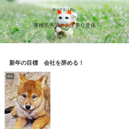
隣の芝生は青い
事務系男子の人生寄り道係
新年の目標 会社を辞める！
雑談