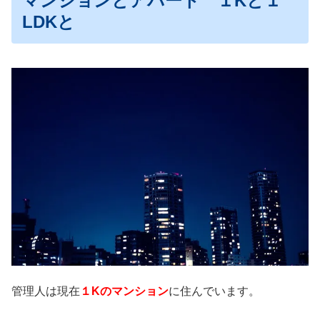
マンションとアパート １Kと１
LDKと
管理人は現在
１Kのマンション
に住んでいます。