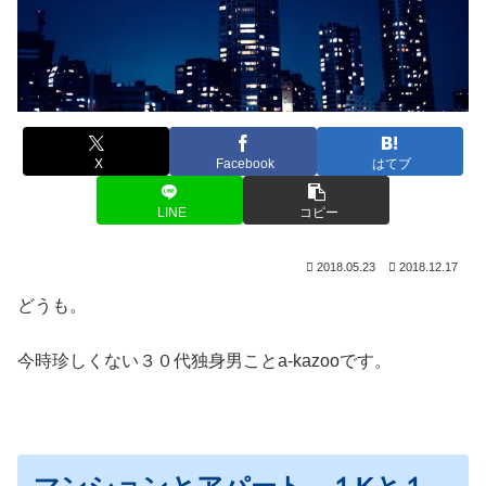
X
Facebook
はてブ
LINE
コピー
2018.05.23
2018.12.17
どうも。
今時珍しくない３０代独身男ことa-kazooです。