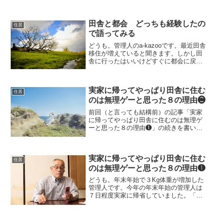
田舎と都会 どっちも経験したの
住居
で語ってみる
どうも。管理人のa-kazooです。最近田舎
移住が増えていると聞きます。しかし田
舎に行ったはいいけどすぐに都会に戻っ
てくる人も多いと聞きます。その逆も然
り。管理人は３０歳になって初めて都会
に出て１０年近く経過していますが、未
実家に帰ってやっぱり田舎に住む
だに馴染めません...
住居
のは無理ゲーと思った８の理由❷
前回（と言っても結構前）の記事「実家
に帰ってやっぱり田舎に住むのは無理ゲ
ーと思った８の理由❶」の続きを書いて
います。④大卒に見合った仕事はほぼ皆
無大卒に見合ったホワイトカラーの職業
は公務員くらいでしょうか？（銀行員や
実家に帰ってやっぱり田舎に住む
インフラ企業職員は基本転...
住居
のは無理ゲーと思った８の理由❶
どうも。年末年始で３Kg体重が増加した
管理人です。今年の年末年始の管理人は
７日程度実家に帰省していました。「い
や〜、実家は気楽でいいな〜！」と思っ
ていたのは過去の話、近年は「やっぱり