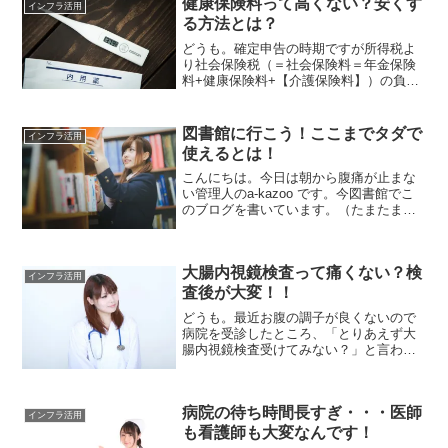
替手段も...
健康保険料って高くない？安くす
インフラ活用
る方法とは？
どうも。確定申告の時期ですが所得税よ
り社会保険税（＝社会保険料＝年金保険
料+健康保険料+【介護保険料】）の負担
が重すぎる！と感じる管理人のa-kazooで
す。病院そんなに使ってないのに健康保
険料高すぎです！サラリーマンの方々、
図書館に行こう！ここまでタダで
インフラ活用
毎月給与明細を...
使えるとは！
こんにちは。今日は朝から腹痛が止まな
い管理人のa-kazoo です。今図書館でこ
のブログを書いています。（たまたま休
日のため）平日ということもあり人はま
ばらなので、人混みが嫌いな管理人にと
っては都合の良い環境にあります。おし
大腸内視鏡検査って痛くない？検
ゃべりしている奴...
インフラ活用
査後が大変！！
どうも。最近お腹の調子が良くないので
病院を受診したところ、「とりあえず大
腸内視鏡検査受けてみない？」と言わ
れ、軽々しく「受けます！」と言ってし
まった、管理人ことa-kazooです。内視鏡
検査は、けっこう苦しいと思っている人
病院の待ち時間長すぎ・・・医師
は少なくないのでは...
インフラ活用
も看護師も大変なんです！