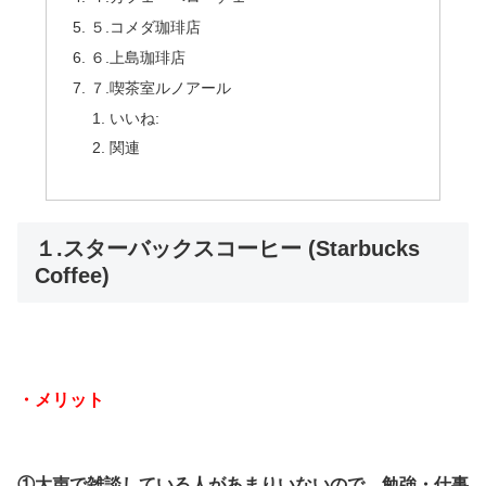
５.コメダ珈琲店
６.上島珈琲店
７.喫茶室ルノアール
いいね:
関連
１.スターバックスコーヒー (Starbucks
Coffee)
・メリット
①大声で雑談している人があまりいないので、勉強・仕事