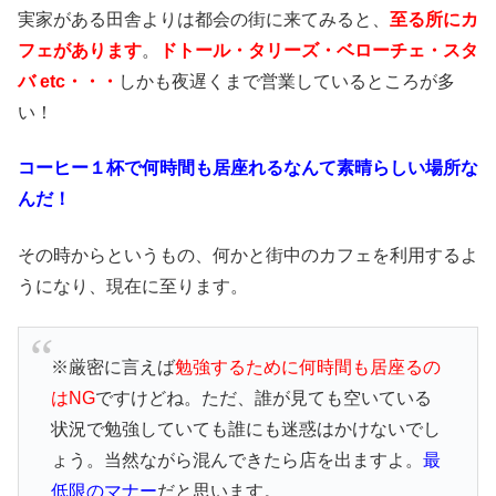
実家がある田舎よりは都会の街に来てみると、
至る所にカ
フェがあります
。
ドトール・タリーズ・ベローチェ・スタ
バ etc・・・
しかも夜遅くまで営業しているところが多
い！
コーヒー１杯で何時間も居座れるなんて素晴らしい場所な
んだ！
その時からというもの、何かと街中のカフェを利用するよ
うになり、現在に至ります。
※厳密に言えば
勉強するために何時間も居座るの
はNG
ですけどね。ただ、誰が見ても空いている
状況で勉強していても誰にも迷惑はかけないでし
ょう。当然ながら混んできたら店を出ますよ。
最
低限のマナー
だと思います。