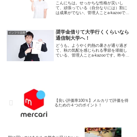
こんにちは。せっかちな性格が災いし
て、頑張っている（自分なりには）割に
は成果がでない、管理人ことa-kazooで
す。「急いては事を仕損じる」の格言通
りです（笑）。最近大学病院に行く機会
がありました。理由は父親の病気及び入
奨学金借りて大学行くくらいなら
院手続きのためです。...
インフラ活用
通信制大学へ！
どうも。ようやく灼熱の暑さが通り過ぎ
て、秋の気配を感じられる季節を堪能し
ている、管理人ことa-kazooです。昨今奨
学金破産が問題となっています。“奨学金
破産”の連鎖で一家破産！？引用元：NHK
クローズアップ現代HPより上記リンク先
の記事...
【良い評価率100％】メルカリで評価を得
るための４つのポイント！