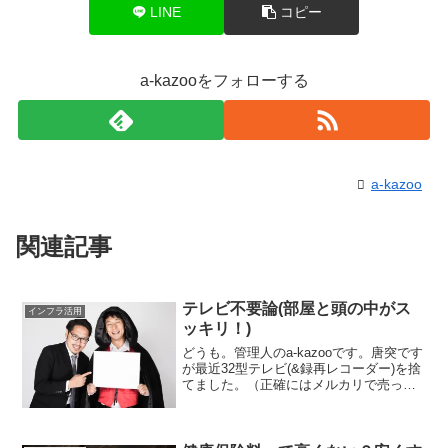
LINE
コピー
a-kazooをフォローする
a-kazoo
関連記事
テレビ不要論(部屋と頭の中がス
インフラ活用
ッキリ！)
どうも。管理人のa-kazooです。唐突です
が最近32型テレビ(&録再レコーダー)を捨
てました。（正確にはメルカリで売っ払
いましたw）理由はほとんど見ないからで
す・・・たまに見るとしても本当に暇な
ときです。テレビはなくても大丈夫！代