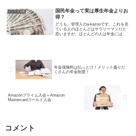
たが、現在の都市部の生活では必要性を
感じません。しかし今ではカーシェアや
国民年金って実は厚生年金よりお
レンタルが急速に...
インフラ活用
得？
どうも。管理人のa-kazooです。これを見
ている人のほとんどはサラリーマンだと
思いますが、ほとんどの人は年金には大
まかに２種類あることはご存知かと思い
ます。厚生年金って？サラリーマンのほ
とんどの人は、給与明細から引かれてい
るのを見ているく...
年金保険料は払っとけ！メリット盛りだ
くさんの年金制度！
Amazonプライム入会＝Amazon
Mastercardゴールド入会
コメント