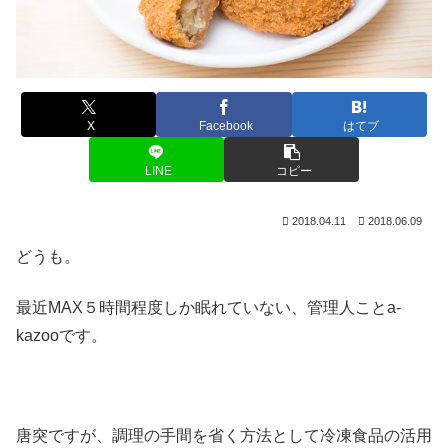
X
Facebook
はてブ
LINE
コピー
2018.04.11
2018.06.09
どうも。
最近MAX５時間程度しか眠れていない、管理人ことa-
kazooです。
唐突ですが、調理の手間を省く方法として冷凍食品の活用