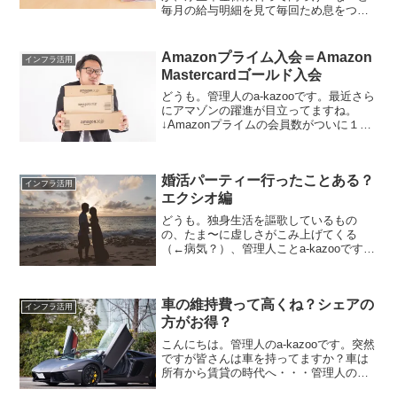
毎月の給与明細を見て毎回ため息をつ
く、管理人ことa-kazooです。年金は本当
にもらえるのか？という疑問が日に日に
増している昨今です。２０１８年度に厚
Amazonプライム入会＝Amazon
インフラ活用
生年金保険料率が18...
Mastercardゴールド入会
どうも。管理人のa-kazooです。最近さら
にアマゾンの躍進が目立ってますね。
↓Amazonプライムの会員数がついに１億
人を突破したことが明らかに（出典：
livedoorNews 2018.4.19） (adsbygoogle
= wind...
婚活パーティー行ったことある？
インフラ活用
エクシオ編
どうも。独身生活を謳歌しているもの
の、たま〜に虚しさがこみ上げてくる
（←病気？）、管理人ことa-kazooです。
１２月に入り日中の最高気温もだいぶ下
がってきました。（異常気象でとてつも
なく暖かい日もありますが）そうした状
車の維持費って高くね？シェアの
況で、皆さん、人恋し...
インフラ活用
方がお得？
こんにちは。管理人のa-kazooです。突然
ですが皆さんは車を持ってますか？車は
所有から賃貸の時代へ・・・管理人の場
合、地方に住んでいた頃は持っていまし