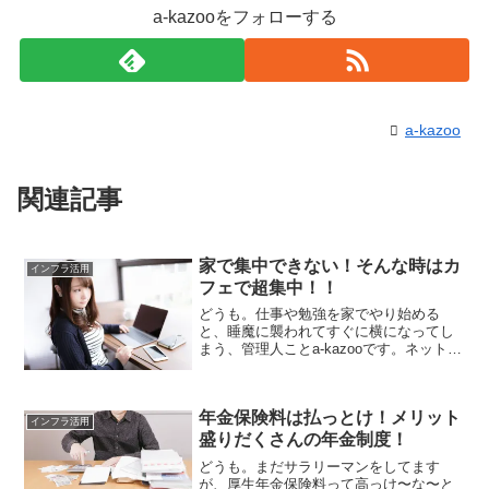
a-kazooをフォローする
a-kazoo
関連記事
家で集中できない！そんな時はカ
インフラ活用
フェで超集中！！
どうも。仕事や勉強を家でやり始める
と、睡魔に襲われてすぐに横になってし
まう、管理人ことa-kazooです。ネットな
どを閲覧していると、仕事や勉強をする
とき家で集中できな〜い！！という怒り
の声が聞こえてきます。管理人と同類の
年金保険料は払っとけ！メリット
種族が全国各地に多...
インフラ活用
盛りだくさんの年金制度！
どうも。まだサラリーマンをしてます
が、厚生年金保険料って高っけ〜な〜と